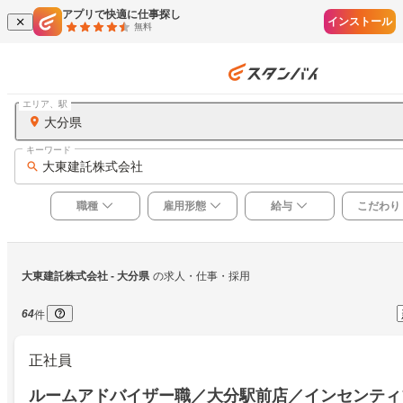
アプリで快適に仕事探し
インストール
無料
エリア、駅
大分県
キーワード
大東建託株式会社
職種
雇用形態
給与
こだわり
大東建託株式会社
 - 大分県
の求人・仕事・採用
64
件
正社員
ルームアドバイザー職／大分駅前店／インセンティ