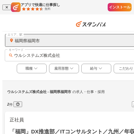
アプリで快適に仕事探し
インストール
無料
エリア、駅
福岡県福岡市
キーワード
ウルシステムズ株式会社
職種
雇用形態
給与
こだわり
ウルシステムズ株式会社
 - 福岡県福岡市
の求人・仕事・採用
2
件
正社員
「福岡」DX推進部／ITコンサルタント／九州／年収7