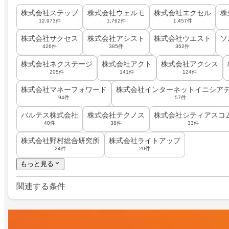
株式会社ステップ
株式会社ウェルモ
株式会社エクセル
株
12,973件
1,762件
1,457件
株式会社サクセス
株式会社アシスト
株式会社ウエスト
ソ
426件
385件
362件
株式会社ネクステージ
株式会社アクト
株式会社アクシス
205件
141件
124件
株式会社マネーフォワード
株式会社インターネットイニシア
94件
57件
バルテス株式会社
株式会社テクノス
株式会社シティアスコ
40件
38件
33件
株式会社野村総合研究所
株式会社ライトアップ
24件
20件
もっと見る
関連する条件