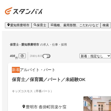
愛知県豊明市
保育士
職種、雇用形態、こだわりなど
検索
保育士
 - 愛知県豊明市
の求人・仕事・採用
408
詳細を表示
件
新着
アルバイト・パート
保育士／保育園／パート／未経験OK
キッズコスモス（早番パート）
豊明市 沓掛町田楽ケ窪