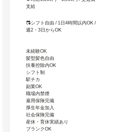
支給
シフト自由 / 1日4時間以内OK /
週2・3日からOK
未経験OK
髪型髪色自由
扶養控除内OK
シフト制
駅チカ
副業OK
職場内禁煙
雇用保険完備
厚生年金加入
社会保険完備
産休・育休実績あり
ブランクOK