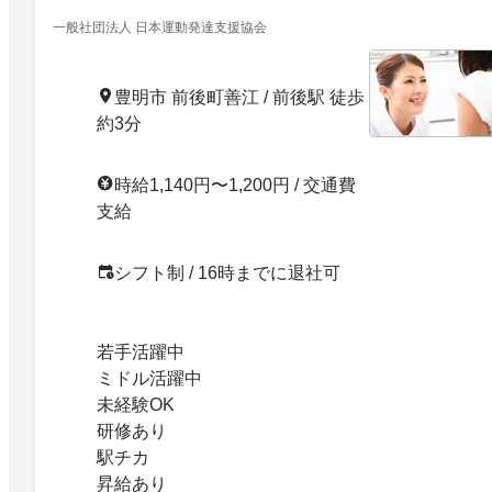
一般社団法人 日本運動発達支援協会
豊明市 前後町善江 / 前後駅 徒歩
約3分
時給1,140円〜1,200円 / 交通費
支給
シフト制 / 16時までに退社可
若手活躍中
ミドル活躍中
未経験OK
研修あり
駅チカ
昇給あり