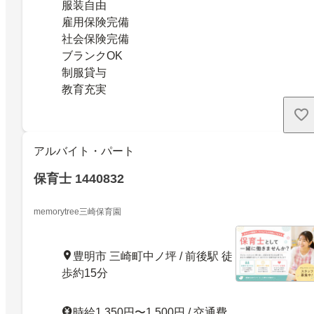
服装自由
雇用保険完備
社会保険完備
ブランクOK
制服貸与
教育充実
アルバイト・パート
保育士 1440832
memorytree三崎保育園
豊明市 三崎町中ノ坪 / 前後駅 徒
歩約15分
時給1,350円〜1,500円 / 交通費