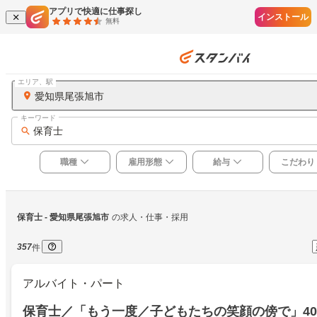
アプリで快適に仕事探し
インストール
無料
エリア、駅
愛知県尾張旭市
キーワード
保育士
職種
雇用形態
給与
こだわり
保育士
 - 愛知県尾張旭市
の求人・仕事・採用
357
件
アルバイト・パート
保育士／「もう一度／子どもたちの笑顔の傍で」40