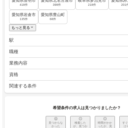
愛知県豊明市
愛知県北名古屋市
岐阜県多治見市
愛知県み
418件
398件
218件
201
愛知県岩倉市
愛知県豊山町
135件
68件
もっと見る
駅
職種
業務内容
資格
関連する条件
希望条件の求人は見つかりましたか？
見つからな
検索した
時間がかか
すぐ
かった
が、見つか
ったが、見
け