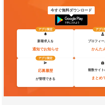
今すぐ無料ダウンロード
アプリ限定
アプリ
新着求人を
プロフィー
通知でお知らせ
かんた
アプリ限定
複数サイト
応募履歴
まとめ
が管理できる