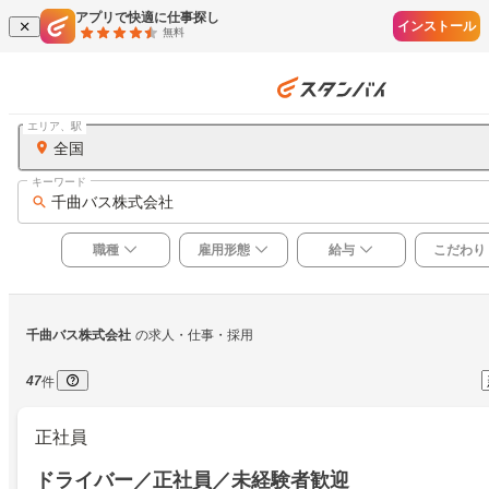
アプリで快適に仕事探し
インストール
無料
エリア、駅
全国
キーワード
千曲バス株式会社
職種
雇用形態
給与
こだわり
千曲バス株式会社
の求人・仕事・採用
47
件
正社員
ドライバー／正社員／未経験者歓迎