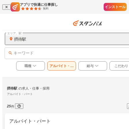
アプリで快適に仕事探し
インストール
無料
エリア、駅
摂待駅
キーワード
職種
アルバイト・パ
給与
こだわり
ート
摂待駅
の求人・仕事・採用
アルバイト・パート
25
件
アルバイト・パート