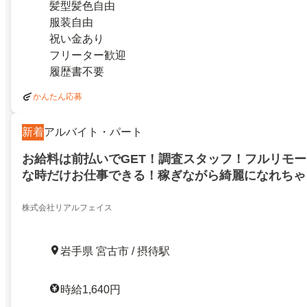
髪型髪色自由
服装自由
祝い金あり
フリーター歓迎
履歴書不要
かんたん応募
新着
アルバイト・パート
お給料は前払いでGET！調査スタッフ！フルリモ
な時だけお仕事できる！稼ぎながら綺麗になれちゃう
円！服装髪型全部自由！前払いOK！岩手県宮古市
株式会社リアルフェイス
岩手県 宮古市 / 摂待駅
時給1,640円