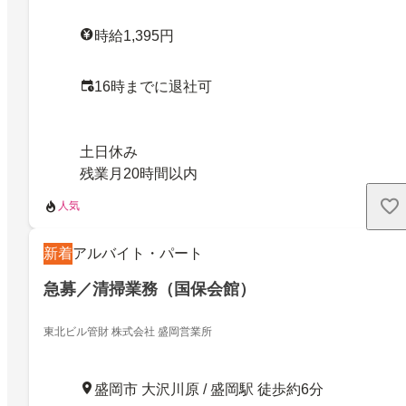
時給1,395円
16時までに退社可
土日休み
残業月20時間以内
人気
新着
アルバイト・パート
急募／清掃業務（国保会館）
東北ビル管財 株式会社 盛岡営業所
盛岡市 大沢川原 / 盛岡駅 徒歩約6分