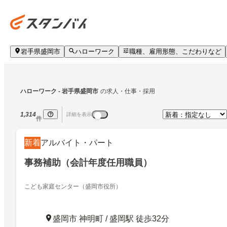
岩手県盛岡市
ハローワーク
職種、雇用形態、こだわりなど
ハローワーク
 - 岩手県盛岡市
の求人・仕事・採用
1,314
詳細を表示
件
新着
アルバイト・パート
事務補助（会計年度任用職員）
こども家庭センター（盛岡市役所）
盛岡市 神明町 / 盛岡駅 徒歩32分