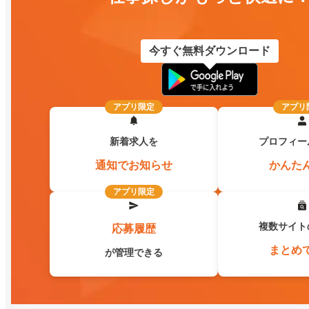
今すぐ無料ダウンロード
アプリ限定
アプリ
新着求人を
プロフィー
通知でお知らせ
かんた
アプリ限定
複数サイト
応募履歴
まとめ
が管理できる