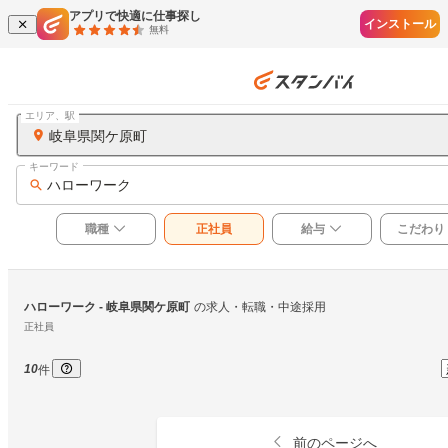
アプリで快適に仕事探し
インストール
無料
エリア、駅
岐阜県関ケ原町
キーワード
ハローワーク
職種
正社員
給与
こだわり
ハローワーク
 - 岐阜県関ケ原町
の求人・転職・中途採用
正社員
10
件
前のページへ