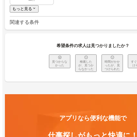
もっと見る
関連する条件
希望条件の求人は見つかりましたか？
見つからな
検索した
時間がかか
すぐ
かった
が、見つか
ったが、見
け
らなかった
つけられた
アプリなら便利な機能で
仕事探しがもっと快適に