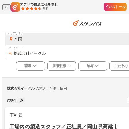
アプリで快適に仕事探し
インストール
無料
エリア、駅
全国
キーワード
株式会社イーグル
職種
雇用形態
給与
こだわり
株式会社イーグル
の求人・仕事・採用
739
件
正社員
工場内の製造スタッフ／正社員／岡山県高梁市