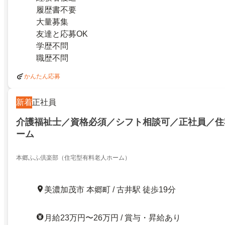
履歴書不要
大量募集
友達と応募OK
学歴不問
職歴不問
かんたん応募
新着
正社員
介護福祉士／資格必須／シフト相談可／正社員／住
ーム
本郷ふふ倶楽部（住宅型有料老人ホーム）
美濃加茂市 本郷町 / 古井駅 徒歩19分
月給23万円〜26万円 / 賞与・昇給あり