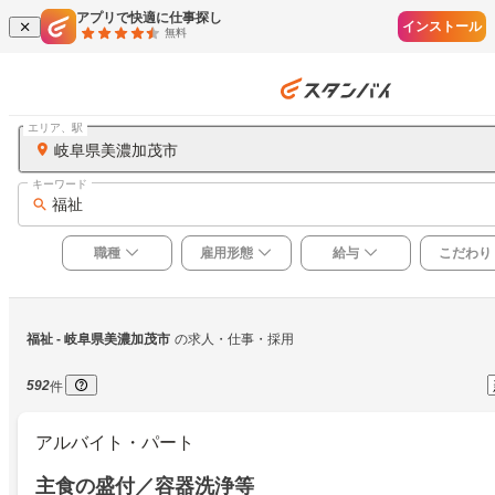
アプリで快適に仕事探し
インストール
無料
エリア、駅
岐阜県美濃加茂市
キーワード
福祉
職種
雇用形態
給与
こだわり
福祉
 - 岐阜県美濃加茂市
の求人・仕事・採用
592
件
アルバイト・パート
主食の盛付／容器洗浄等