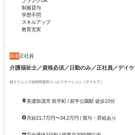
ブランクOK
制服貸与
学歴不問
スキルアップ
教育充実
新着
正社員
介護福祉士／資格必須／日勤のみ／正社員／デイケ
林クリニック短時間通所リハビリテーション（デイケア）
美濃加茂市 前平町 / 前平公園駅 徒歩10分
月給21.7万円〜34.2万円 / 賞与・昇給あり
完全週休2日制 / 残業月20時間以内