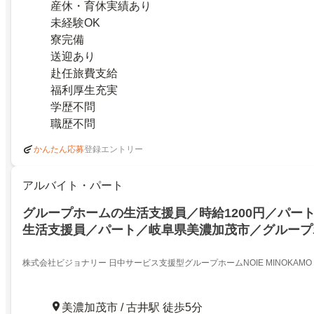
産休・育休実績あり
未経験OK
寮完備
送迎あり
赴任旅費支給
福利厚生充実
学歴不問
職歴不問
登録エントリー
かんたん応募
アルバイト・パート
グループホームの生活支援員／時給1200円／パー
生活支援員／パート／岐阜県美濃加茂市／グループ
事／駅近徒歩５分／週３日・１日４時間からＯＫ／
ク歓迎
株式会社ビジョナリー 日中サービス支援型グループホームNOIE MINOKAMO
美濃加茂市 / 古井駅 徒歩5分