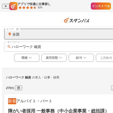
アプリで快適に仕事探し
インストール
無料
エリア、駅
全国
キーワード
ハローワーク 融資
職種
雇用形態
給与
こだわり
ハローワーク 融資
の求人・仕事・採用
270
件
新着
アルバイト・パート
障がい者採用 一般事務（中小企業事業・総括課）