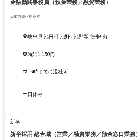
金融機関事務員（預金業務／融資業務）
大垣西濃信用金庫
岐阜県 池田町 池野 / 池野駅 徒歩5分
時給1,150円
16時までに退社可
土日休み
新卒
新卒採用 総合職（営業／融資業務／預金窓口業務）