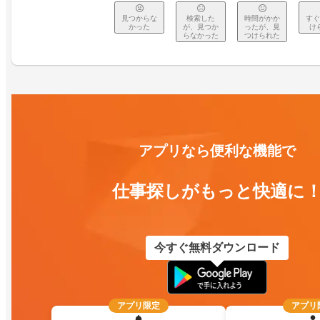
見つからな
検索した
時間がかか
すぐ
かった
が、見つか
ったが、見
け
らなかった
つけられた
アプリなら便利な機能で
仕事探しがもっと快適に
今すぐ無料ダウンロード
アプリ限定
アプリ