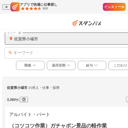
アプリで快適に仕事探し
インストール
無料
エリア、駅
佐賀県小城市
キーワード
職種
雇用形態
給与
こだわり
佐賀県小城市
の求人・仕事・採用
3,360
件
アルバイト・パート
（コツコツ作業）ガチャポン景品の軽作業