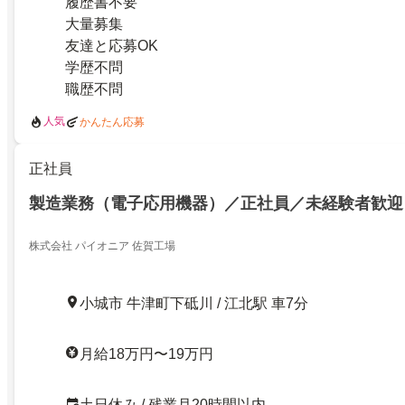
履歴書不要
大量募集
友達と応募OK
学歴不問
職歴不問
人気
かんたん応募
正社員
製造業務（電子応用機器）／正社員／未経験者歓迎
株式会社 パイオニア 佐賀工場
小城市 牛津町下砥川 / 江北駅 車7分
月給18万円〜19万円
土日休み / 残業月20時間以内