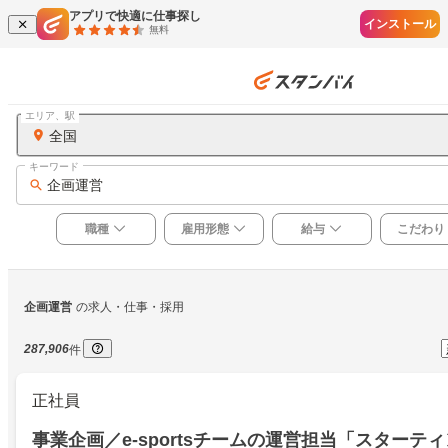
アプリで快適に仕事探し
インストール
無料
エリア、駅
全国
キーワード
企画運営
職種
雇用形態
給与
こだわり
企画運営
の求人・仕事・採用
287,906
件
正社員
事業企画／e-sportsチームの運営担当「スターテ