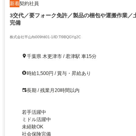
新着
契約社員
3交代／要フォーク免許／製品の梱包や運搬作業／
完備
株式会社平山/ts009hti01-1/ID:Tl9BQGYg2C
千葉県 木更津市 / 君津駅 車15分
時給1,500円 / 賞与・昇給あり
長期 / 残業月20時間以内
若手活躍中
ミドル活躍中
未経験OK
社会保険完備