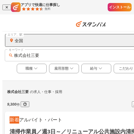
アプリで快適に仕事探し
インストール
無料
エリア、駅
全国
キーワード
株式会社三要
職種
雇用形態
給与
こだわり
株式会社三要
の求人・仕事・採用
9,300
件
新着
アルバイト・パート
清掃作業員／週3日～／リニューアル公共施設内清