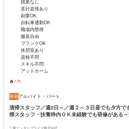
残業なし
直行直帰あり
副業OK
自転車通勤OK
職場内禁煙
服装自由
ブランクOK
休憩室あり
資格不問
スキル不問
アットホーム
人気
新着
アルバイト・パート
清掃スタッフ／週2日～／週２～３日昼でも夕方で
掃スタッフ・扶養枠内ＯＫ未経験でも研修がある～
な介護施設内でのお仕事です
三要エンタープライズ株式会社