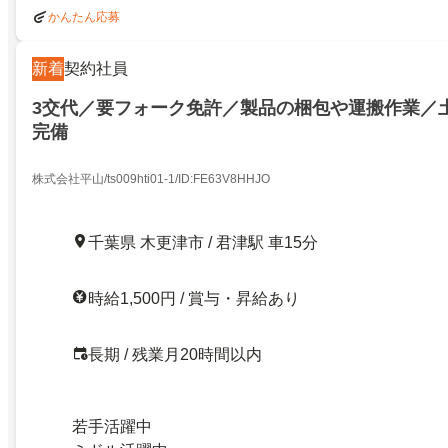
かんたん応募
新着
契約社員
3交代／要フォーク免許／製品の梱包や運搬作業／
完備
株式会社平山/ts009hti01-1/ID:FE63V8HHJO
千葉県 木更津市 / 君津駅 車15分
時給1,500円 / 賞与・昇給あり
長期 / 残業月20時間以内
若手活躍中