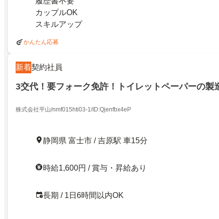
履歴書不要
カップルOK
スキルアップ
かんたん応募
新着
契約社員
3交代！要フォーク免許！トイレットペーパーの製造
株式会社平山/nmf015hti03-1/ID:Qjenfbx4eP
静岡県 富士市 / 吉原駅 車15分
時給1,600円 / 賞与・昇給あり
長期 / 1日6時間以内OK