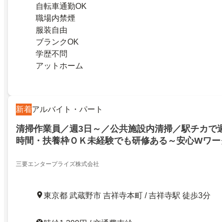
自転車通勤OK
職場内禁煙
服装自由
ブランクOK
学歴不問
アットホーム
新着
アルバイト・パート
清掃作業員／週3日～／公共施設内清掃／駅チカで
時間・扶養枠ＯＫ未経験でも研修ある～安心Wワー
躍中
三要エンタープライズ株式会社
東京都 武蔵野市 吉祥寺本町 / 吉祥寺駅 徒歩3分