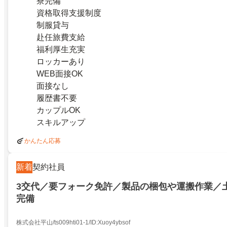
寮完備
資格取得支援制度
制服貸与
赴任旅費支給
福利厚生充実
ロッカーあり
WEB面接OK
面接なし
履歴書不要
カップルOK
スキルアップ
かんたん応募
新着
契約社員
3交代／要フォーク免許／製品の梱包や運搬作業／
完備
株式会社平山/ts009hti01-1/ID:Xuoy4ybsof