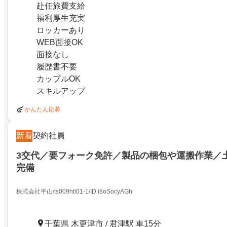
赴任旅費支給
福利厚生充実
ロッカーあり
WEB面接OK
面接なし
履歴書不要
カップルOK
スキルアップ
かんたん応募
新着
契約社員
3交代／要フォーク免許／製品の梱包や運搬作業／
完備
株式会社平山/ts009hti01-1/ID:i8oSocyAGh
千葉県 木更津市 / 君津駅 車15分