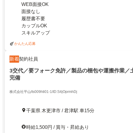
WEB面接OK
面接なし
履歴書不要
カップルOK
スキルアップ
かんたん応募
新着
契約社員
3交代／要フォーク免許／製品の梱包や運搬作業／
完備
株式会社平山/ts009hti01-1/ID:S4jOprmhDj
千葉県 木更津市 / 君津駅 車15分
時給1,500円 / 賞与・昇給あり