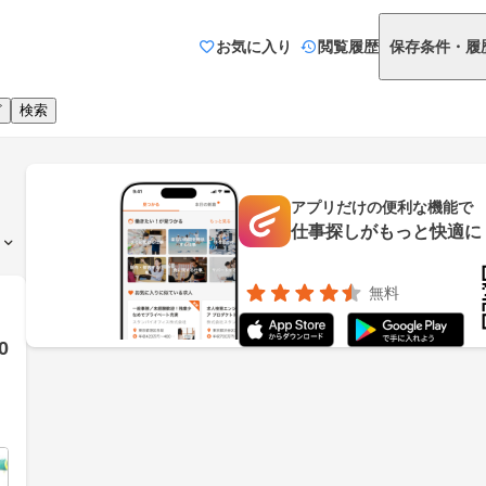
お気に入り
閲覧履歴
保存条件・履
ど
検索
アプリだけの便利な機能で
仕事探しがもっと快適に
無料
0