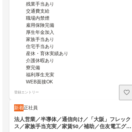
残業手当あり
交通費支給
職場内禁煙
雇用保険完備
厚生年金加入
家族手当あり
住宅手当あり
産休・育休実績あり
介護休暇あり
寮完備
福利厚生充実
WEB面接OK
登録エントリー
新着
正社員
法人営業／半導体／通信向け／「大阪」フレック
ス／家族手当充実／家賃50／補助／住友電工グル