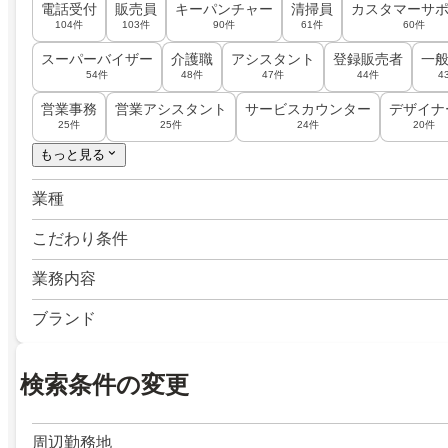
電話受付
販売員
キーパンチャー
清掃員
カスタマーサ
104件
103件
90件
61件
60件
スーパーバイザー
介護職
アシスタント
登録販売者
一
54件
48件
47件
44件
4
営業事務
営業アシスタント
サービスカウンター
デザイナ
25件
25件
24件
20件
もっと見る
業種
こだわり条件
業務内容
ブランド
検索条件の変更
周辺勤務地