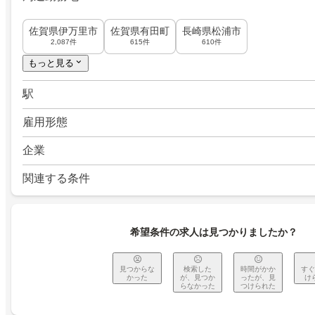
佐賀県伊万里市
佐賀県有田町
長崎県松浦市
2,087件
615件
610件
もっと見る
駅
雇用形態
企業
関連する条件
希望条件の求人は見つかりましたか？
見つからな
検索した
時間がかか
すぐ
かった
が、見つか
ったが、見
け
らなかった
つけられた