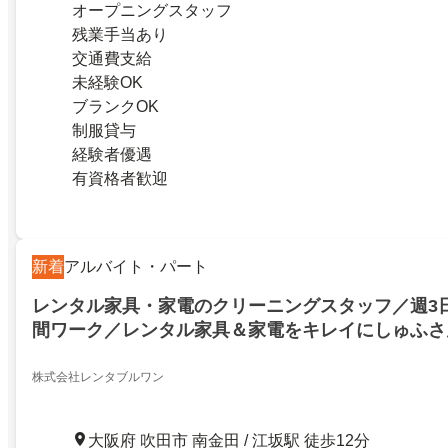
オープニングスタッフ
残業手当あり
交通費支給
未経験OK
ブランクOK
制服貸与
経験者優遇
有資格者歓迎
新着
アルバイト・パート
レンタル家具・家電のクリーニングスタッフ／週3
間ワーク／レンタル家具＆家電をキレイにしゅふさ
日～／1日4hほど／平日のみ／お休みにも柔軟対応
られるおシゴトです
株式会社レンタブルワン
大阪府 吹田市 南金田 / 江坂駅 徒歩12分