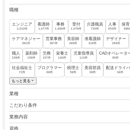
職種
エンジニア
看護師
事務
受付
介護職員
人事
保育
2,010件
1,477件
1,466件
1,076件
720件
653件
396
ケアマネジャー
営業事務
美容師
准看護師
デザイナー
391件
367件
349件
318件
294件
職人
薬剤師
労務
栄養士
児童指導員
CADオペレータ
159件
159件
157件
140件
113件
95件
社会福祉士
プログラマー
税理士
美容部員
配送ドライ
72件
69件
59件
39件
34件
もっと見る
業種
こだわり条件
業務内容
資格