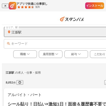
アプリで快適に仕事探し
インストール
無料
エリア、駅
江坂駅
キーワード
職種
雇用形態
給与
こだわり
江坂駅
の求人・仕事・採用
9,051
件
アルバイト・パート
シール貼り！日払い×激短1日！面接＆履歴書不要