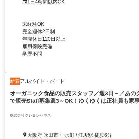
1日4時間以内OK
未経験OK
完全週休2日制
年間休日120日以上
雇用保険完備
学歴不問
新着
アルバイト・パート
オーガニック食品の販売スタッフ／週3日～／あの
で販売Staff募集週3～OK！ゆくゆくは正社員も家
できる！スタッフ～大好評の自社商品が最大20％of
株式会社クレヨンハウス
大阪府 吹田市 垂水町 / 江坂駅 徒歩6分