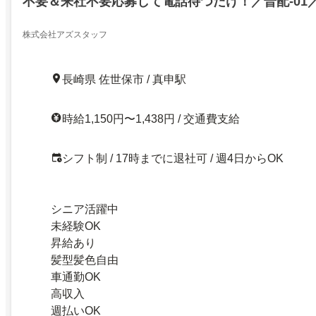
不要＆来社不要応募して電話待つだけ！／普配-01／
駅周辺エリアなど）／日払い可／未経験スタートO
履歴書不要＆来社不要応募して電話待つだけ！／普配
株式会社アズスタッフ
dd61A（真申駅周辺エリアなど）／26234233
長崎県 佐世保市 / 真申駅
時給1,150円〜1,438円 / 交通費支給
シフト制 / 17時までに退社可 / 週4日からOK
シニア活躍中
未経験OK
昇給あり
髪型髪色自由
車通勤OK
高収入
週払いOK