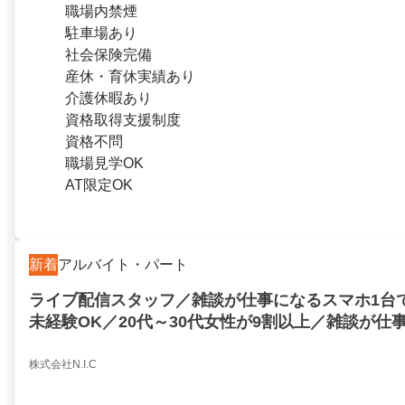
職場内禁煙
駐車場あり
社会保険完備
産休・育休実績あり
介護休暇あり
資格取得支援制度
資格不問
職場見学OK
AT限定OK
新着
アルバイト・パート
ライブ配信スタッフ／雑談が仕事になるスマホ1台
未経験OK／20代～30代女性が9割以上／雑談が仕
台でライブ配信／未経験OK／20代～30代女性が9
21061227
株式会社N.I.C