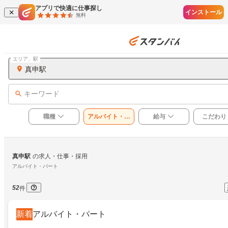
アプリで快適に仕事探し
インストール
無料
エリア、駅
真申駅
キーワード
職種
アルバイト・パ
給与
こだわり
ート
真申駅
の求人・仕事・採用
アルバイト・パート
52
件
新着
アルバイト・パート