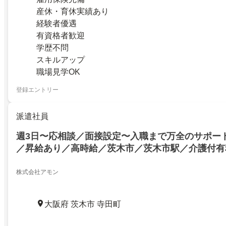
産休・育休実績あり
経験者優遇
有資格者歓迎
学歴不問
スキルアップ
職場見学OK
登録エントリー
派遣社員
週3日〜応相談／面接設定〜入職まで万全のサポー
／昇給あり／高時給／茨木市／茨木市駅／介護付有
の介護業務 ／週3日〜応相談／面接設定〜入職まで
／ＷワークOK／昇給あり／高時給／茨木市／茨木
株式会社アモン
料老人ホームでの介護業務
大阪府 茨木市 寺田町