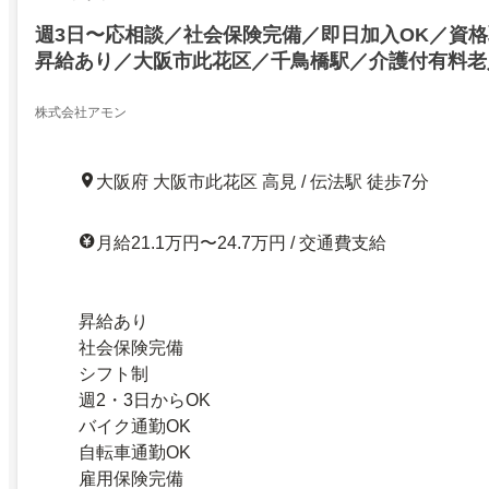
週3日〜応相談／社会保険完備／即日加入OK／資
昇給あり／大阪市此花区／千鳥橋駅／介護付有料老
護業務 ／週3日〜応相談／社会保険完備／即日加入
支援あり／昇給あり／大阪市此花区／千鳥橋駅／介
株式会社アモン
ームでの介護業務
大阪府 大阪市此花区 高見 / 伝法駅 徒歩7分
月給21.1万円〜24.7万円 / 交通費支給
昇給あり
社会保険完備
シフト制
週2・3日からOK
バイク通勤OK
自転車通勤OK
雇用保険完備