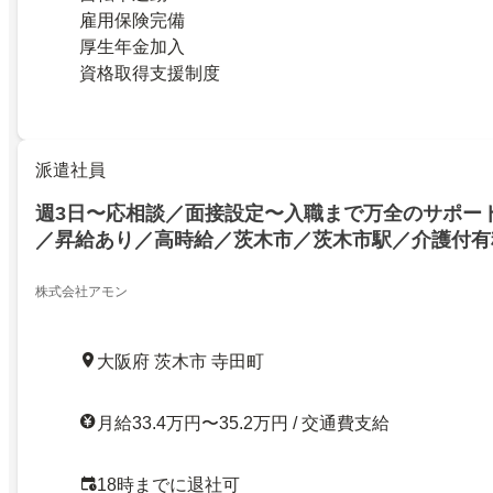
雇用保険完備
厚生年金加入
資格取得支援制度
派遣社員
週3日〜応相談／面接設定〜入職まで万全のサポー
／昇給あり／高時給／茨木市／茨木市駅／介護付有
の看護業務 ／週3日〜応相談／面接設定〜入職まで
／ＷワークOK／昇給あり／高時給／茨木市／茨木
株式会社アモン
料老人ホームでの看護業務
大阪府 茨木市 寺田町
月給33.4万円〜35.2万円 / 交通費支給
18時までに退社可