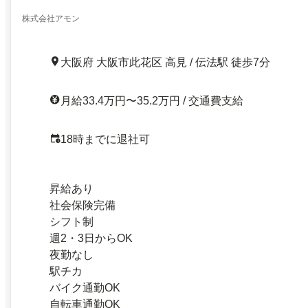
クラク徒歩5分／大阪市此花区／千鳥橋駅／介護付
での看護業務
株式会社アモン
大阪府 大阪市此花区 高見 / 伝法駅 徒歩7分
月給33.4万円〜35.2万円 / 交通費支給
18時までに退社可
昇給あり
社会保険完備
シフト制
週2・3日からOK
夜勤なし
駅チカ
バイク通勤OK
自転車通勤OK