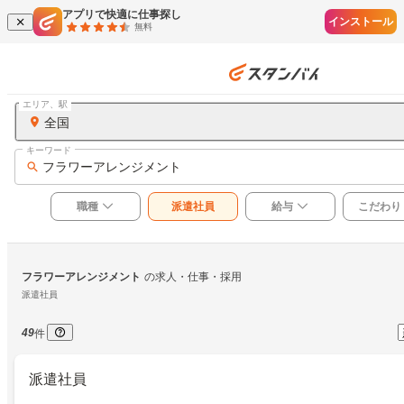
アプリで快適に仕事探し
インストール
無料
エリア、駅
全国
キーワード
フラワーアレンジメント
職種
派遣社員
給与
こだわり
フラワーアレンジメント
の求人・仕事・採用
派遣社員
49
件
派遣社員