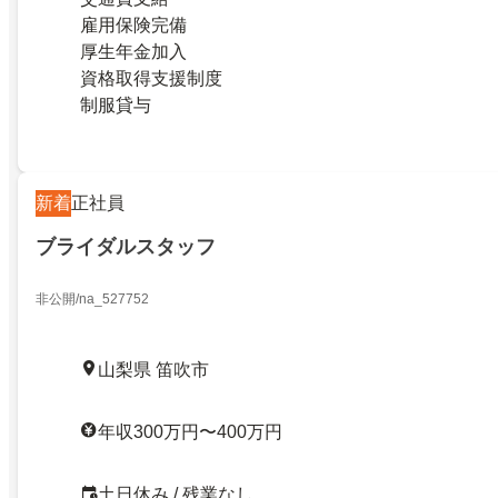
雇用保険完備
厚生年金加入
資格取得支援制度
制服貸与
新着
正社員
ブライダルスタッフ
非公開/na_527752
山梨県 笛吹市
年収300万円〜400万円
土日休み / 残業なし