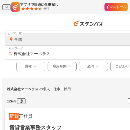
アプリで快適に仕事探し
インストール
無料
エリア、駅
全国
キーワード
株式会社マーベラス
職種
雇用形態
給与
こだわり
株式会社マーベラス
の求人・仕事・採用
126
件
新着
正社員
賃貸営業事務スタッフ