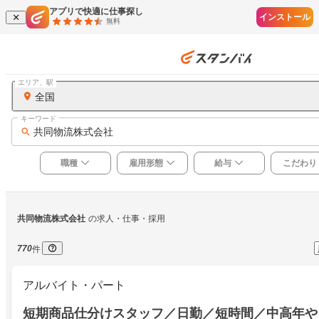
アプリで快適に仕事探し
インストール
無料
エリア、駅
全国
キーワード
共同物流株式会社
職種
雇用形態
給与
こだわり
共同物流株式会社
の求人・仕事・採用
770
件
アルバイト・パート
短期商品仕分けスタッフ／日勤／短時間／中高年や