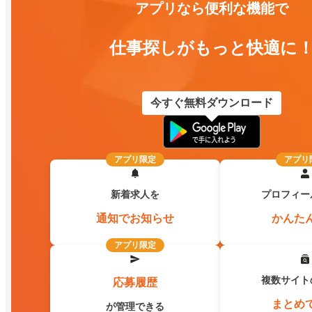
アプリなら便利な機能で
仕事探しがもっと快適に
今すぐ無料ダウンロード
アプリ限定
アプリ
新着求人を
プロフィー
通知でお知らせ
かんた
アプリ限定
複数サイト
応募履歴
まとめ
が管理できる