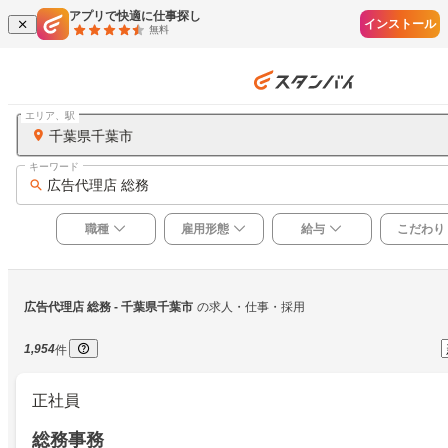
アプリで快適に仕事探し
インストール
無料
エリア、駅
千葉県千葉市
キーワード
広告代理店 総務
職種
雇用形態
給与
こだわり
広告代理店 総務
 - 千葉県千葉市
の求人・仕事・採用
1,954
件
正社員
総務事務