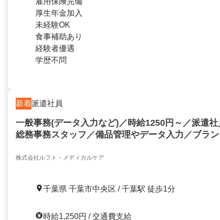
雇用保険完備
厚生年金加入
未経験OK
食事補助あり
経験者優遇
学歴不問
新着
派遣社員
一般事務(データ入力など)／時給1250円～／派遣
総務事務スタッフ／備品管理やデータ入力／ブラン
総務事務スタッフフォーマット入力できればＯＫ／
OK／週3日～／扶養内可
株式会社ルフト・メディカルケア
千葉県 千葉市中央区 / 千葉駅 徒歩1分
時給1,250円 / 交通費支給