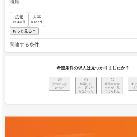
職種
広報
人事
16,331件
6,666件
もっと見る
関連する条件
希望条件の求人は見つかりましたか？
見つからな
検索した
時間がかか
すぐ
かった
が、見つか
ったが、見
け
らなかった
つけられた