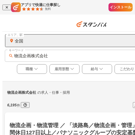
アプリで快適に仕事探し
インストール
無料
エリア、駅
全国
キーワード
物流企画株式会社
職種
雇用形態
給与
こだわり
物流企画株式会社
の求人・仕事・採用
6,195
件
物流企画・物流管理 ／ 「淡路島／物流企画・管理
間休日127日以上／パナソニックグループの安定基