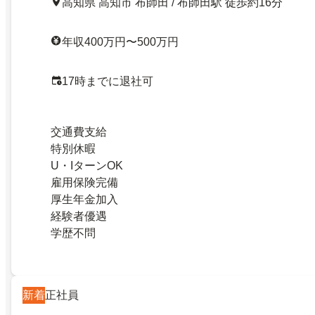
高知県 高知市 布師田 / 布師田駅 徒歩約16分
年収400万円〜500万円
17時までに退社可
交通費支給
特別休暇
U・IターンOK
雇用保険完備
厚生年金加入
経験者優遇
学歴不問
新着
正社員