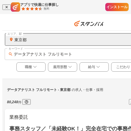
アプリで快適に仕事探し
インストール
無料
エリア、駅
東京都
キーワード
データアナリスト フルリモート
職種
雇用形態
給与
こだわり
データアナリスト フルリモート
 - 東京都
の求人・仕事・採用
80,248
件
業務委託
事務スタッフ／「未経験OK！」完全在宅での事務