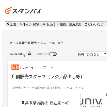
全国
ネイル 経験不問 販売
職種、雇用形態、こだわりなど
ネイル 経験不問 販売
の求人・仕事・採用
6,226,645
詳細を表示
件
新着
アルバイト・パート
店舗販売スタッフ（レジ／品出し等）
兵庫県立大学生活協同組合 環境人間キャンパスショップ
兵庫県 姫路市 新在家本町