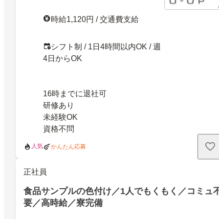
時給1,120円 / 交通費支給
シフト制 / 1日4時間以内OK / 週
4日からOK
16時までに退社可
研修あり
未経験OK
資格不問
人気
かんたん応募
正社員
食品サンプルの色付け／1人でもくもく／コミュ
要／高時給／寮完備