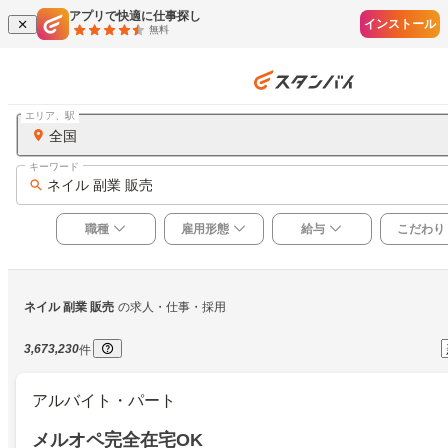
アプリで快適に仕事探し
インストール
無料
エリア、駅
全国
キーワード
ネイル 副業 販売
職種
雇用形態
給与
こだわり
ネイル 副業 販売
の求人・仕事・採用
3,673,230
件
アルバイト・パート
メルオペ完全在宅OK