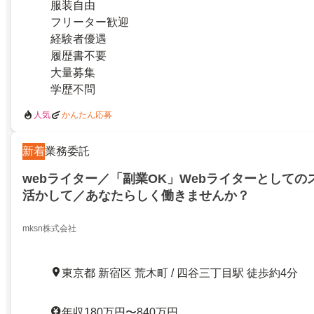
服装自由
フリーター歓迎
経験者優遇
履歴書不要
大量募集
学歴不問
人気
かんたん応募
新着
業務委託
webライター／「副業OK」Webライターとしての
活かして／あなたらしく働きませんか？
mksn株式会社
東京都 新宿区 荒木町 / 四谷三丁目駅 徒歩約4分
年収180万円〜840万円