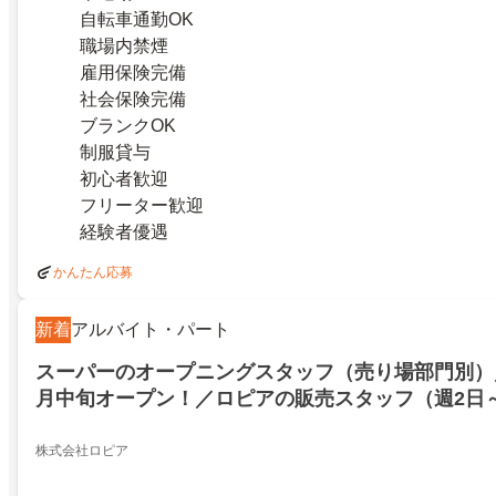
自転車通勤OK
職場内禁煙
雇用保険完備
社会保険完備
ブランクOK
制服貸与
初心者歓迎
フリーター歓迎
経験者優遇
かんたん応募
新着
アルバイト・パート
スーパーのオープニングスタッフ（売り場部門別）／
月中旬オープン！／ロピアの販売スタッフ（週2日～
OK）ピカピカのきれいな店内で働ける土日祝は時
髪色自由
株式会社ロピア