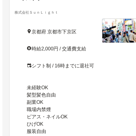
株式会社ＳｕｎＬｉｇｈｔ
京都府 京都市下京区
時給2,000円 / 交通費支給
シフト制 / 16時までに退社可
未経験OK
髪型髪色自由
副業OK
職場内禁煙
ピアス・ネイルOK
ひげOK
服装自由