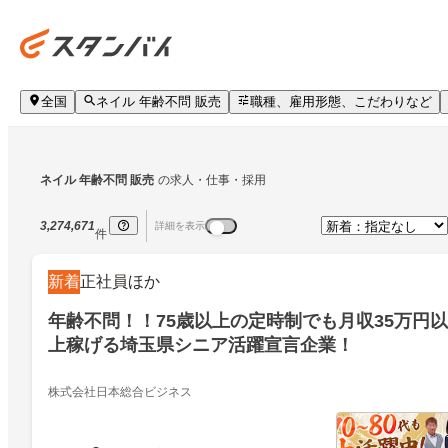
全国
ネイル 年齢不問 販売
職種、雇用形態、こだわりなど
ネイル 年齢不問 販売
の求人・仕事・採用
3,274,671
詳細を表示
件
新着
正社員ほか
年齢不問！！75歳以上の定時制でも月収35万円以
上稼げる埼玉県シニア活躍宣言企業！
株式会社日本総合ビジネス