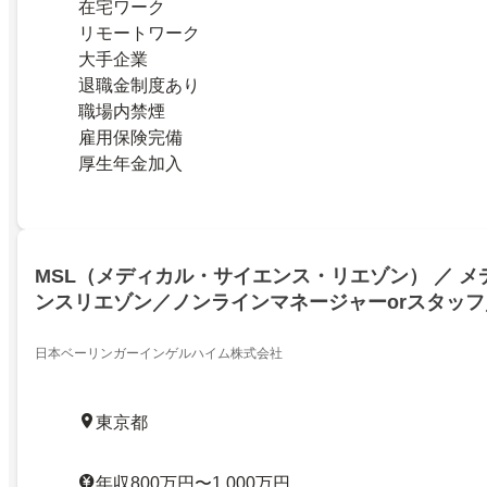
在宅ワーク
リモートワーク
大手企業
退職金制度あり
職場内禁煙
雇用保険完備
厚生年金加入
MSL（メディカル・サイエンス・リエゾン） ／ 
ンスリエゾン／ノンラインマネージャーorスタッ
クリニカルディベロップメント・メディカルアフェ
症・炎症領域 メディシン第1部 MSL第1グループ
日本ベーリンガーインゲルハイム株式会社
東京都
年収800万円〜1,000万円