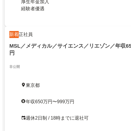
厚生年金加入
経験者優遇
新着
正社員
MSL／メディカル／サイエンス／リエゾン／年収65
円
非公開
東京都
年収650万円〜999万円
週休2日制 / 18時までに退社可