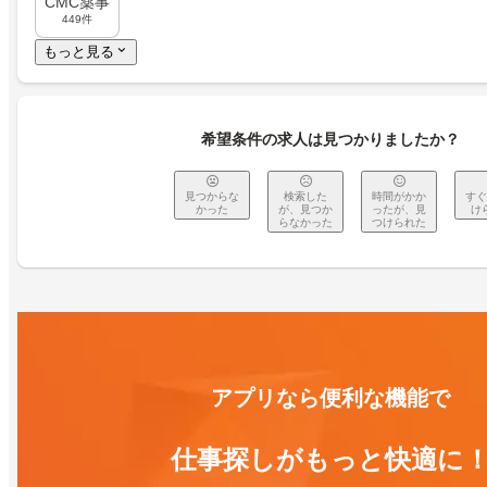
CMC薬事
449件
もっと見る
希望条件の求人は見つかりましたか？
見つからな
検索した
時間がかか
すぐ
かった
が、見つか
ったが、見
け
らなかった
つけられた
アプリなら便利な機能で
仕事探しがもっと快適に