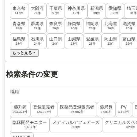
東京都
大阪府
千葉県
神奈川県
新潟県
愛知県
埼玉
147件
76件
57件
42件
38件
38件
31件
青森県
群馬県
奈良県
静岡県
福岡県
北海道
滋賀県
28件
27件
26件
26件
26件
26件
25件
福島県
石川県
山口県
山梨県
愛媛県
岡山県
富山県
24件
24件
24件
23件
23件
23件
22件
もっと見る
検索条件の変更
職種
薬剤師
登録販売者
医薬品登録販売者
薬局長
PV
294,324件
124,037件
36,682件
8,081件
4,133件
臨床開発モニター
メディカルアフェアーズ
クリニカルスペ
1,607件
663件
623件