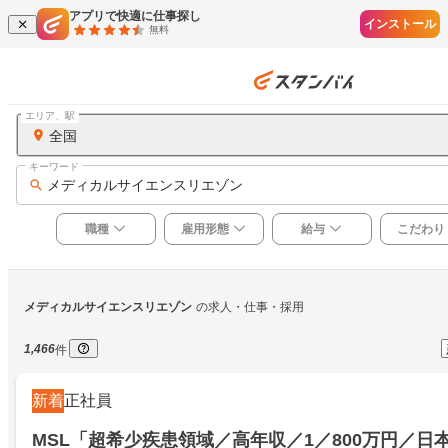
アプリで快適に仕事探し
インストール
無料
エリア、駅
全国
キーワード
メディカルサイエンスリエゾン
職種
雇用形態
給与
こだわり
メディカルサイエンスリエゾン
の求人・仕事・採用
1,466
件
新着
正社員
MSL「超希少疾患領域／高年収／1／800万円／日