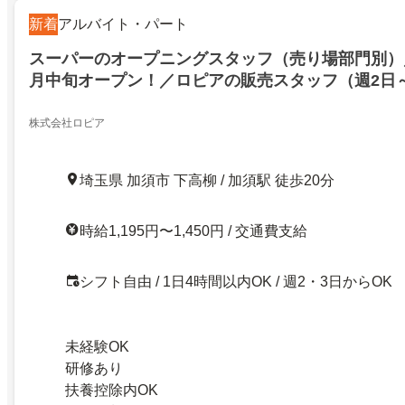
新着
アルバイト・パート
スーパーのオープニングスタッフ（売り場部門別）／
月中旬オープン！／ロピアの販売スタッフ（週2日～
OK）ピカピカのきれいな店内で働ける土日祝は時
髪色自由
株式会社ロピア
埼玉県 加須市 下高柳 / 加須駅 徒歩20分
時給1,195円〜1,450円 / 交通費支給
シフト自由 / 1日4時間以内OK / 週2・3日からOK
未経験OK
研修あり
扶養控除内OK