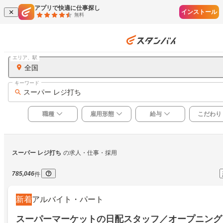
アプリで快適に仕事探し
インストール
無料
エリア、駅
全国
キーワード
スーパー レジ打ち
職種
雇用形態
給与
こだわり
スーパー レジ打ち
の求人・仕事・採用
785,046
件
新着
アルバイト・パート
スーパーマーケットの日配スタッフ／オープニング