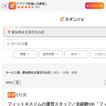
アプリで快適に仕事探し
インストール
無料
エリア、駅
愛知県名古屋市天白区
キーワード
サービス業
職種
雇用形態
給与
こだわり
サービス業
 - 愛知県名古屋市天白区
の求人・仕事・採用
483
件
新着
正社員
フィットネスジムの運営スタッフ／未経験OK「フ