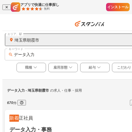
アプリで快適に仕事探し
インストール
無料
エリア、駅
埼玉県朝霞市
キーワード
データ入力
職種
雇用形態
給与
こだわり
データ入力
 - 埼玉県朝霞市
の求人・仕事・採用
670
件
新着
正社員
データ入力・事務