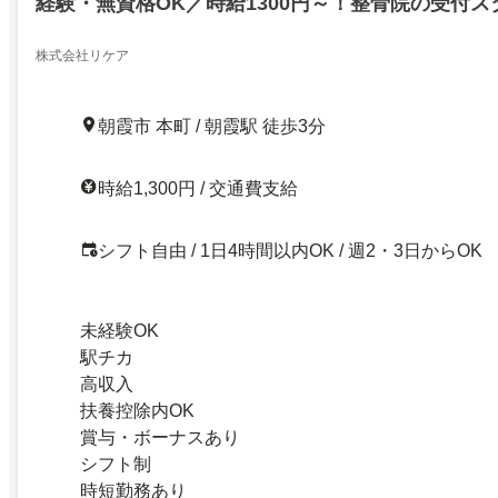
経験・無資格OK／時給1300円～！整骨院の受付ス
～・時短・扶養内OK！柔軟シフトで家庭と両立ブ
駅3分！
株式会社リケア
朝霞市 本町 / 朝霞駅 徒歩3分
時給1,300円 / 交通費支給
シフト自由 / 1日4時間以内OK / 週2・3日からOK
未経験OK
駅チカ
高収入
扶養控除内OK
賞与・ボーナスあり
シフト制
時短勤務あり