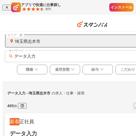
アプリで快適に仕事探し
インストール
無料
エリア、駅
埼玉県志木市
キーワード
データ入力
職種
雇用形態
給与
こだわり
データ入力
 - 埼玉県志木市
の求人・仕事・採用
465
件
新着
正社員
データ入力