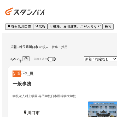
埼玉県川口市
広報
職種、雇用形態、こだわりなど
検索
広報
 - 埼玉県川口市
の求人・仕事・採用
6,212
詳細を表示
件
新着
正社員
一般事務
学校法人村上学園 専門学校日本医科学大学校
川口市