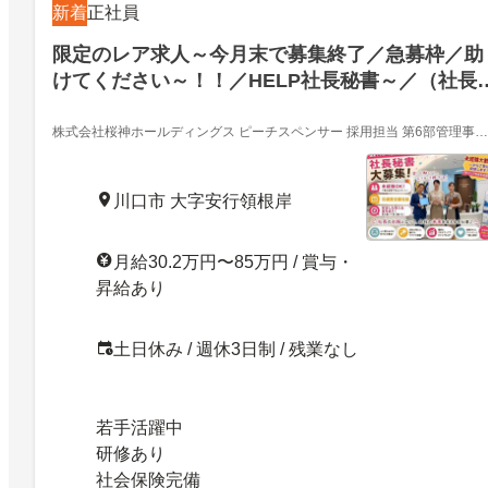
新着
正社員
限定のレア求人～今月末で募集終了／急募枠／助
けてください～！！／HELP社長秘書～／（社長
最上級秘書枠）年収を20代～30代で目指せ１００
０万円稼ぐ！社長秘書でぜひ働いてみましょ
株式会社桜神ホールディングス ピーチスペンサー 採用担当 第6部管理事業
部
×OSNA業務
川口市 大字安行領根岸
月給30.2万円〜85万円 / 賞与・
昇給あり
土日休み / 週休3日制 / 残業なし
若手活躍中
研修あり
社会保険完備