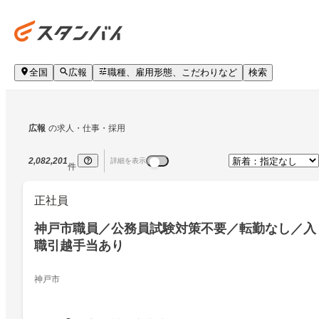
全国
広報
職種、雇用形態、こだわりなど
検索
広報
の求人・仕事・採用
2,082,201
詳細を表示
件
正社員
神戸市職員／公務員試験対策不要／転勤なし／入
職引越手当あり
神戸市