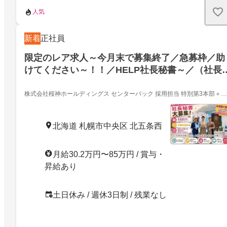
人気
新着
正社員
限定のレア求人～今月末で募集終了／急募枠／助
けてください～！！／HELP社長秘書～／（社長
最上級秘書枠）年収を20代～30代で目指せ１００
０万円稼ぐ！社長秘書でぜひ働いてみましょ
株式会社桜神ホールディングス センターバック 採用担当 特別第3本部＋管
理事業部
×OSNA業務
北海道 札幌市中央区 北五条西
月給30.2万円〜85万円 / 賞与・
昇給あり
土日休み / 週休3日制 / 残業なし