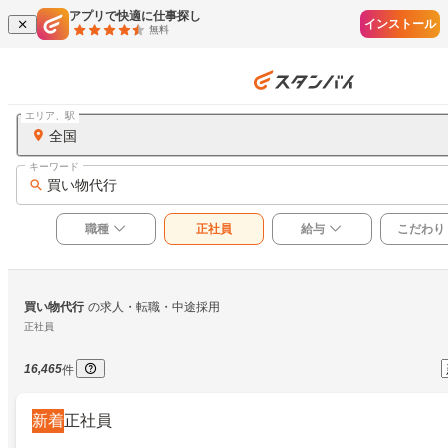
アプリで快適に仕事探し
インストール
無料
エリア、駅
全国
キーワード
買い物代行
職種
正社員
給与
こだわり
買い物代行
の求人・転職・中途採用
正社員
16,465
件
新着
正社員