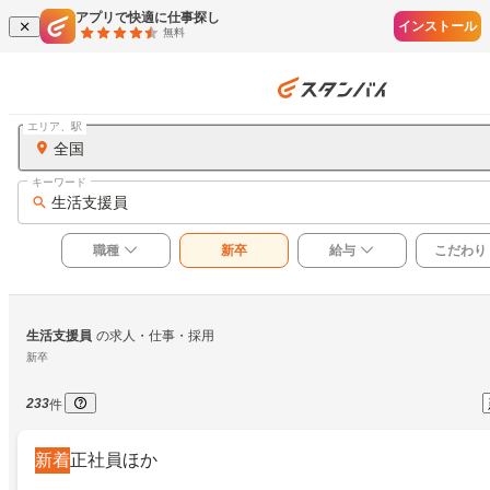
アプリで快適に仕事探し
インストール
無料
エリア、駅
全国
キーワード
生活支援員
職種
新卒
給与
こだわり
生活支援員
の求人・仕事・採用
新卒
233
件
新着
正社員ほか