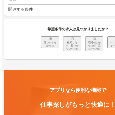
関連する条件
希望条件の求人は見つかりましたか？
見つからな
検索した
時間がかか
すぐ
かった
が、見つか
ったが、見
け
らなかった
つけられた
アプリなら便利な機能で
仕事探しがもっと快適に