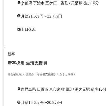
京都府 宇治市 五ケ庄二番割 / 黄檗駅 徒歩10分
月給21.5万円〜22.7万円
土日休み
新卒
新卒採用 生活支援員
社会福祉法人 信成会（障害者支援施設ふるさと学園）
鹿児島県 日置市 東市来町湯田 / 湯之元駅 徒歩15
月給19.6万円〜20.8万円