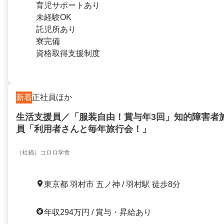
育児サポートあり
未経験OK
託児所あり
寮完備
資格取得支援制度
新着
正社員ほか
生活支援員／「服装自由！賞与年3回」知的障害者
員「利用者さんと毎年旅行会！」
（社福）コロロ学舎
東京都 羽村市 五ノ神 / 羽村駅 徒歩8分
年収294万円 / 賞与・昇給あり