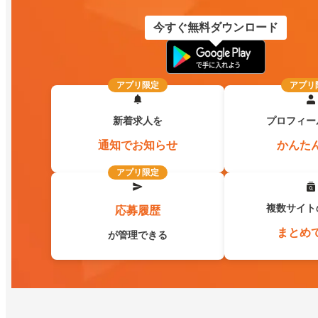
今すぐ無料ダウンロード
アプリ限定
アプリ
新着求人を
プロフィー
通知でお知らせ
かんた
アプリ限定
複数サイト
応募履歴
まとめ
が管理できる