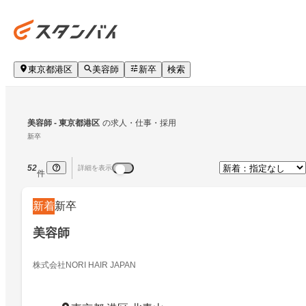
東京都港区
美容師
新卒
検索
美容師
 - 東京都港区
の求人・仕事・採用
新卒
52
詳細を表示
件
新着
新卒
美容師
株式会社NORI HAIR JAPAN