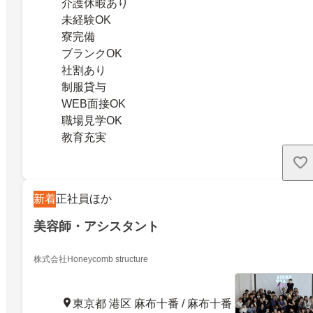
介護休暇あり
未経験OK
寮完備
ブランクOK
社割あり
制服貸与
WEB面接OK
職場見学OK
教育充実
新着
正社員ほか
美容師・アシスタント
株式会社Honeycomb structure
東京都 港区 麻布十番 / 麻布十番