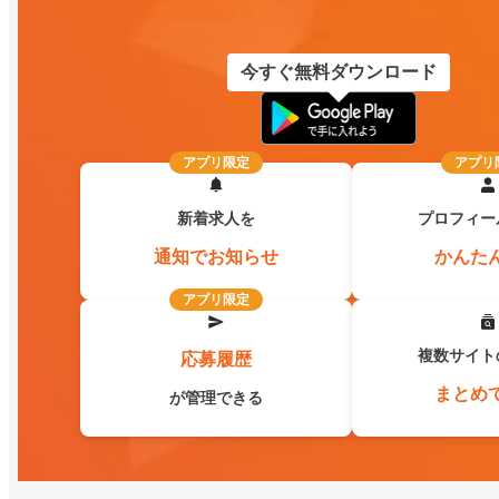
今すぐ無料ダウンロード
アプリ限定
アプリ
新着求人を
プロフィー
通知でお知らせ
かんた
アプリ限定
複数サイト
応募履歴
まとめ
が管理できる