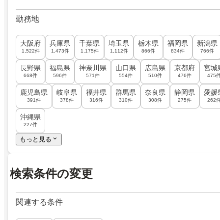
勤務地
大阪府
兵庫県
千葉県
埼玉県
栃木県
福岡県
新潟県
1,522件
1,473件
1,175件
1,112件
866件
834件
766件
長野県
福島県
神奈川県
山口県
広島県
京都府
宮城
668件
596件
571件
554件
510件
476件
475
鹿児島県
岐阜県
福井県
群馬県
奈良県
静岡県
愛媛
391件
378件
316件
310件
308件
275件
262
沖縄県
227件
もっと見る
検索条件の変更
関連する条件