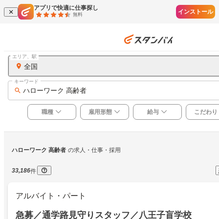
アプリで快適に仕事探し
インストール
無料
エリア、駅
全国
キーワード
ハローワーク 高齢者
職種
雇用形態
給与
こだわり
ハローワーク 高齢者
の求人・仕事・採用
33,186
件
アルバイト・パート
急募／通学路見守りスタッフ／八王子盲学校