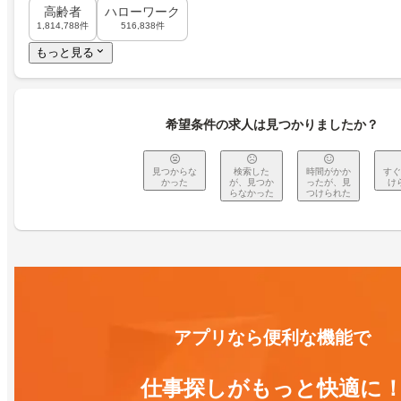
高齢者
ハローワーク
1,814,788件
516,838件
もっと見る
希望条件の求人は見つかりましたか？
見つからな
検索した
時間がかか
すぐ
かった
が、見つか
ったが、見
け
らなかった
つけられた
アプリなら便利な機能で
仕事探しがもっと快適に