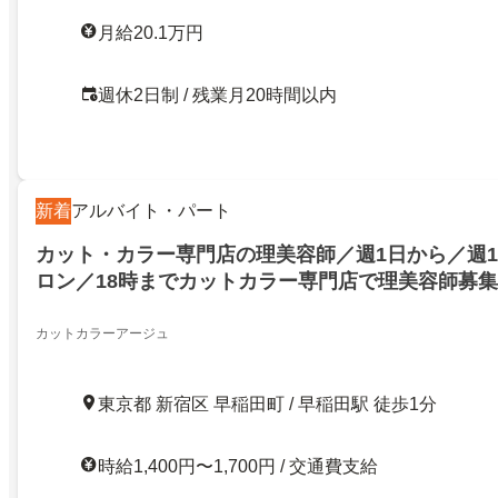
月給20.1万円
週休2日制 / 残業月20時間以内
新着
アルバイト・パート
カット・カラー専門店の理美容師／週1日から／週1
ロン／18時までカットカラー専門店で理美容師募
稲田の2店舗で募集／女性スタッフ活躍中バリカン
OK
カットカラーアージュ
東京都 新宿区 早稲田町 / 早稲田駅 徒歩1分
時給1,400円〜1,700円 / 交通費支給