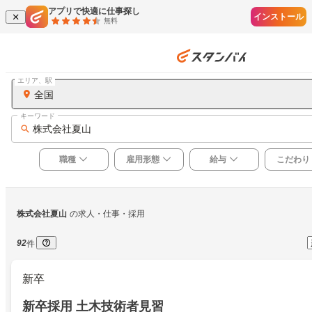
アプリで快適に仕事探し
インストール
無料
エリア、駅
全国
キーワード
株式会社夏山
職種
雇用形態
給与
こだわり
株式会社夏山
の求人・仕事・採用
92
件
新卒
新卒採用 土木技術者見習