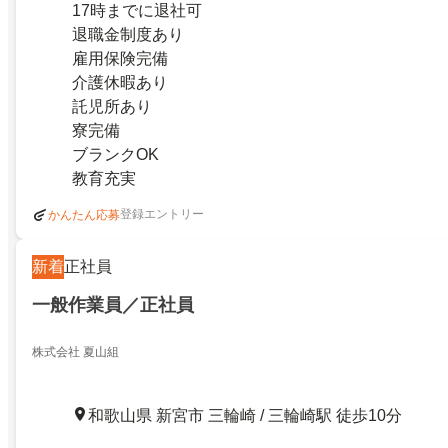
17時までに退社可
退職金制度あり
雇用保険完備
介護休暇あり
託児所あり
寮完備
ブランクOK
教育充実
登録エントリー
かんたん応募
新着
正社員
一般作業員／正社員
株式会社 夏山組
和歌山県 新宮市 三輪崎 / 三輪崎駅 徒歩10分