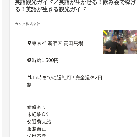
英語観光ガイド／英語が生かせる！飲み会で稼げ
る！英語が生きる観光ガイド
カソク株式会社
東京都 新宿区 高田馬場
時給1,500円
16時までに退社可 / 完全週休2日
制
研修あり
未経験OK
交通費支給
服装自由
学歴不問