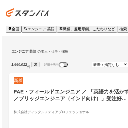
全国
エンジニア 英語
職種、雇用形態、こだわりなど
検索
エンジニア 英語
の求人・仕事・採用
1,660,012
詳細を表示
件
新着
FAE・フィールドエンジニア ／ 「英語力を活か
／ブリッジエンジニア（インド向け）」受注好調
なグローバルGPU事業 ︎裁量大
株式会社ディジタルメディアプロフェッショナル