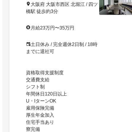
大阪府 大阪市西区 北堀江 / 四ツ
橋駅 徒歩約3分
月給23万円〜35万円
土日休み / 完全週休2日制 / 18時
までに退社可
資格取得支援制度
交通費支給
シフト制
年間休日120日以上
U・IターンOK
雇用保険完備
厚生年金加入
住宅手当あり
寮完備