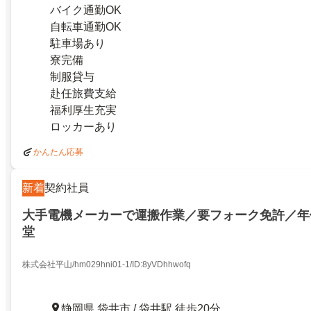
バイク通勤OK
自転車通勤OK
駐車場あり
寮完備
制服貸与
赴任旅費支給
福利厚生充実
ロッカーあり
かんたん応募
新着
契約社員
大手電機メーカーで運搬作業／要フォーク免許／年休
堂
株式会社平山/hm029hni01-1/ID:8yVDhhwofq
静岡県 袋井市 / 袋井駅 徒歩20分