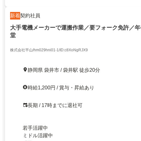
新着
契約社員
大手電機メーカーで運搬作業／要フォーク免許／年休
堂
株式会社平山/hm029hni01-1/ID:c8XoNgRJX9
静岡県 袋井市 / 袋井駅 徒歩20分
時給1,200円 / 賞与・昇給あり
長期 / 17時までに退社可
若手活躍中
ミドル活躍中