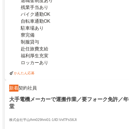
退職金制度あり
残業手当あり
バイク通勤OK
自転車通勤OK
駐車場あり
寮完備
制服貸与
赴任旅費支給
福利厚生充実
ロッカーあり
かんたん応募
新着
契約社員
大手電機メーカーで運搬作業／要フォーク免許／年休
堂
株式会社平山/hm029hni01-1/ID:VvtTFsS6Jt