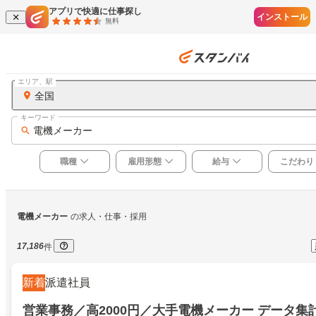
アプリで快適に仕事探し
インストール
無料
エリア、駅
全国
キーワード
電機メーカー
職種
雇用形態
給与
こだわり
電機メーカー
の求人・仕事・採用
17,186
件
新着
派遣社員
営業事務／高2000円／大手電機メーカー データ集