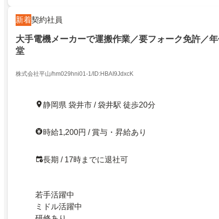
新着
契約社員
大手電機メーカーで運搬作業／要フォーク免許／年休
堂
株式会社平山/hm029hni01-1/ID:HBAI9JdxcK
静岡県 袋井市 / 袋井駅 徒歩20分
時給1,200円 / 賞与・昇給あり
長期 / 17時までに退社可
若手活躍中
ミドル活躍中
研修あり