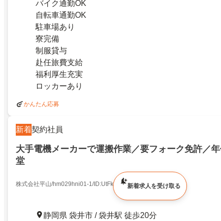
バイク通勤OK
自転車通勤OK
駐車場あり
寮完備
制服貸与
赴任旅費支給
福利厚生充実
ロッカーあり
かんたん応募
新着
契約社員
大手電機メーカーで運搬作業／要フォーク免許／年休
堂
株式会社平山/hm029hni01-1/ID:UtFknioZtl
新着求人を受け取る
静岡県 袋井市 / 袋井駅 徒歩20分