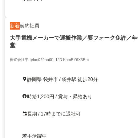
新着
契約社員
大手電機メーカーで運搬作業／要フォーク免許／年休
堂
株式会社平山/hm029hni01-1/ID:KnmRY6X3Rm
静岡県 袋井市 / 袋井駅 徒歩20分
時給1,200円 / 賞与・昇給あり
長期 / 17時までに退社可
若手活躍中