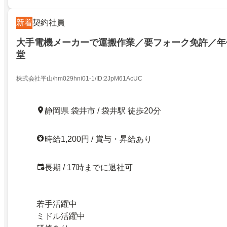
新着
契約社員
大手電機メーカーで運搬作業／要フォーク免許／年休
堂
株式会社平山/hm029hni01-1/ID:2JpM61AcUC
静岡県 袋井市 / 袋井駅 徒歩20分
時給1,200円 / 賞与・昇給あり
長期 / 17時までに退社可
若手活躍中
ミドル活躍中