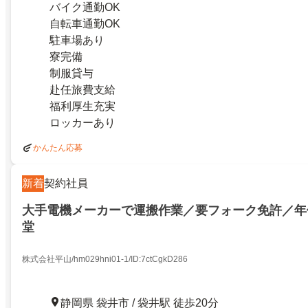
バイク通勤OK
自転車通勤OK
駐車場あり
寮完備
制服貸与
赴任旅費支給
福利厚生充実
ロッカーあり
かんたん応募
新着
契約社員
大手電機メーカーで運搬作業／要フォーク免許／年休
堂
株式会社平山/hm029hni01-1/ID:7ctCgkD286
静岡県 袋井市 / 袋井駅 徒歩20分