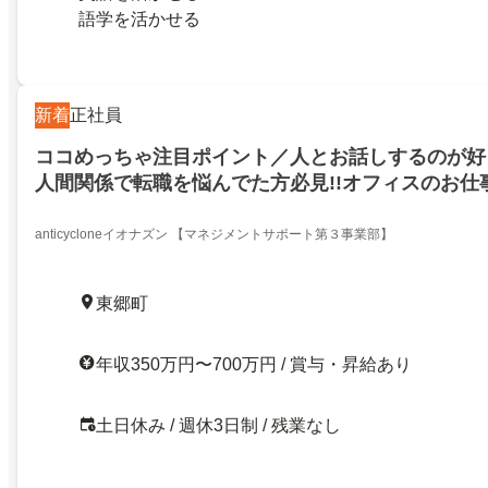
語学を活かせる
新着
正社員
ココめっちゃ注目ポイント／人とお話しするのが好
人間関係で転職を悩んでた方必見!!オフィスのお仕
事×事務仕事／両方できる誰かの支えになるスタッ
×IONB事務
anticycloneイオナズン 【マネジメントサポート第３事業部】
東郷町
年収350万円〜700万円 / 賞与・昇給あり
土日休み / 週休3日制 / 残業なし