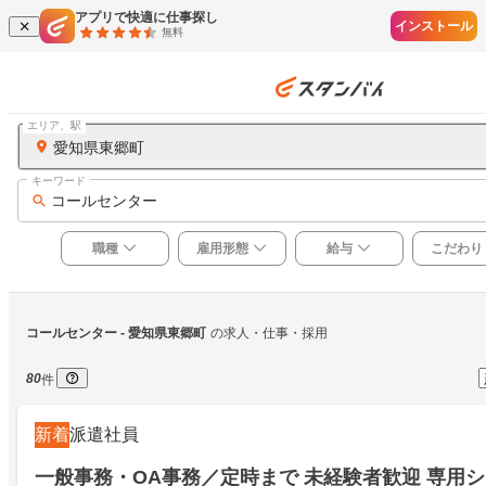
アプリで快適に仕事探し
インストール
無料
エリア、駅
愛知県東郷町
キーワード
コールセンター
職種
雇用形態
給与
こだわり
コールセンター
 - 愛知県東郷町
の求人・仕事・採用
80
件
新着
派遣社員
一般事務・OA事務／定時まで 未経験者歓迎 専用