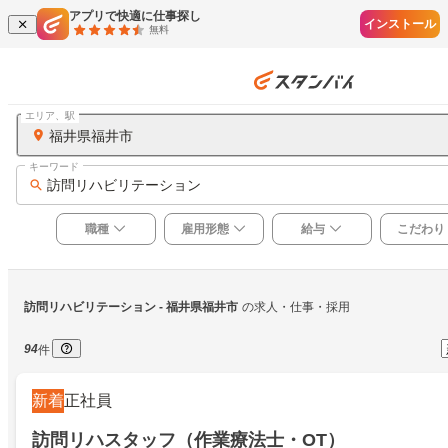
アプリで快適に仕事探し
インストール
無料
エリア、駅
福井県福井市
キーワード
訪問リハビリテーション
職種
雇用形態
給与
こだわり
訪問リハビリテーション
 - 福井県福井市
の求人・仕事・採用
94
件
新着
正社員
訪問リハスタッフ（作業療法士・OT）