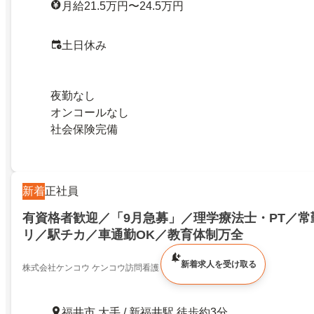
月給21.5万円〜24.5万円
土日休み
夜勤なし
オンコールなし
社会保険完備
新着
正社員
有資格者歓迎／「9月急募」／理学療法士・PT／常
リ／駅チカ／車通勤OK／教育体制万全
新着求人を受け取る
株式会社ケンコウ ケンコウ訪問看護リハビリステーション
福井市 大手 / 新福井駅 徒歩約3分