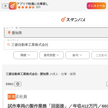
アプリで快適に仕事探し
インストール
無料
エリア、駅
愛知県
キーワード
三菱自動車工業株式会社
職種
雇用形態
給与
こだわり
三菱自動車工業株式会社
 - 愛知県
の求人・仕事・採用
539
件
新着
正社員
試作車両の製作業務「回面接」／年収412万円／66