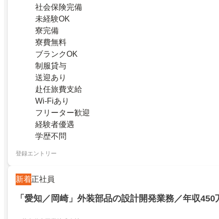
社会保険完備
未経験OK
寮完備
寮費無料
ブランクOK
制服貸与
送迎あり
赴任旅費支給
Wi-Fiあり
フリーター歓迎
経験者優遇
学歴不問
登録エントリー
新着
正社員
「愛知／岡崎」外装部品の設計開発業務／年収450万