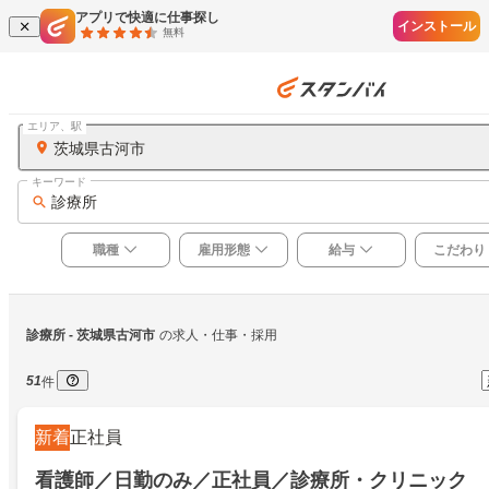
アプリで快適に仕事探し
インストール
無料
エリア、駅
茨城県古河市
キーワード
診療所
職種
雇用形態
給与
こだわり
診療所
 - 茨城県古河市
の求人・仕事・採用
51
件
新着
正社員
看護師／日勤のみ／正社員／診療所・クリニック