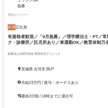
ブランクOK
急募
登録エントリー
新着
正社員
有資格者歓迎／「9月急募」／理学療法士・PT／常
ク・診療所／託児所あり／車通勤OK／教育体制万
医療法人社団尽徳会 県西在宅クリニック
茨城県 古河市 関戸
月給23万円 / 賞与・ボーナスあり
週休2日制 / 18時までに退社可