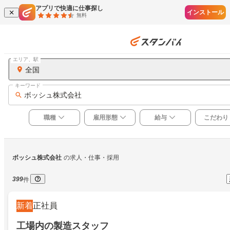
アプリで快適に仕事探し
インストール
無料
エリア、駅
全国
キーワード
ボッシュ株式会社
職種
雇用形態
給与
こだわり
ボッシュ株式会社
の求人・仕事・採用
399
件
新着
正社員
工場内の製造スタッフ