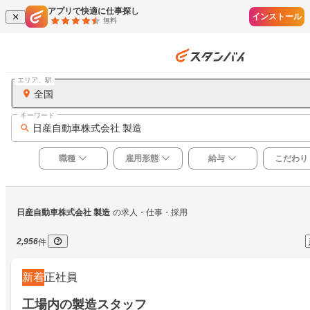
アプリで快適に仕事探し
インストール
無料
エリア、駅
全国
キーワード
日産自動車株式会社 製造
職種
雇用形態
給与
こだわり
日産自動車株式会社 製造
の求人・仕事・採用
2,956
件
新着
正社員
工場内の製造スタッフ