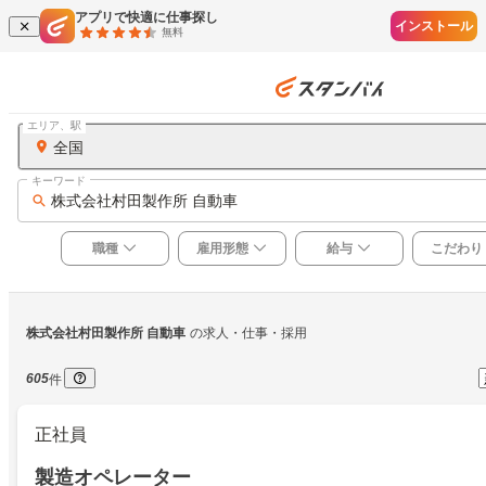
アプリで快適に仕事探し
インストール
無料
エリア、駅
全国
キーワード
株式会社村田製作所 自動車
職種
雇用形態
給与
こだわり
株式会社村田製作所 自動車
の求人・仕事・採用
605
件
正社員
製造オペレーター