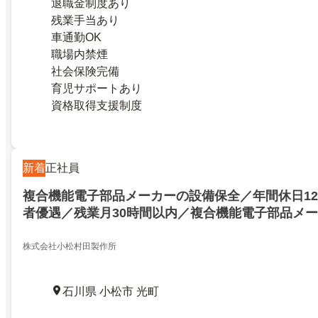
退職金制度あり
残業手当あり
車通勤OK
職場内禁煙
社会保険完備
育児サポートあり
資格取得支援制度
新着
正社員
複合機能電子部品メーカーの設備保全／年間休日12
者優遇／残業月30時間以内／複合機能電子部品メ
／年間休日120日以上／経験者優遇／残業月30時
電子部品メーカーの設備保全／24478773
株式会社小松村田製作所
石川県 小松市 光町