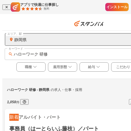
アプリで快適に仕事探し
インストール
無料
エリア、駅
静岡県
キーワード
ハローワーク 研修
職種
雇用形態
給与
こだわり
ハローワーク 研修
 - 静岡県
の求人・仕事・採用
1,058
件
新着
アルバイト・パート
事務員（はーとらいふ藤枝）／パート