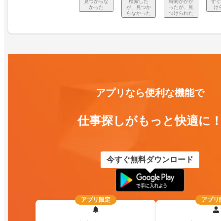
見つからな
検索した
時間がかか
すぐ
かった
が、見つか
ったが、見
け
らなかった
つけられた
アプリなら便利な機能で
仕事探しがもっと快適に
今すぐ無料ダウンロード
アプリ限定
アプリ